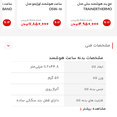
مچ بند هوشمند سلی مدل
ساعت هوشمند اورایمو مدل
ساعت هو
ERBAND
OSW-16
TRAINERTHERMO
8,900,000
5,950,000
تومان
تومان
14 %
12 %
17 %
7,850,000
4,950,000
تومان
تومان
مشخصات فنی
مشخصات بدنه ساعت هوشمند
44.8*11.2 میلی‌متر
ابعاد کالا
56 گرم
وزن کالا
آلیاژ روی
جنس بدنه کالا
دارای قفل بند سگکی ساده
قابلیت های بدنه کالا
مشاهده بیشتر