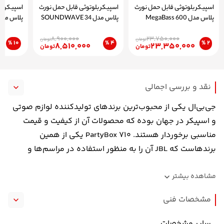
اسپیکر بلوتوثی قابل حمل نورث
اسپیکر بلوتوثی قابل حمل نورث
اسپیکر بل
پلاس مدل MegaBass 600
پلاس مدل SOUNDWAVE 34
پلاس مدل ndWave 14
8,900,000
23,750,000
تومان
تومان
10 %
4 %
2 %
8,510,000
23,350,000
تومان
تومان
نقد و بررسی اجمالی
جی‌بی‌ال یکی از محبوب‌ترین برندهای تولیدکننده لوازم صوتی
و اسپیکر در جهان بوده که محصولات آن از کیفیت و قیمت
مناسبی برخوردار هستند.
PartyBox 710
یکی از همین
برندهاست که
JBL
آن را به منظور استفاده در مراسم‌ها و
مهمانی‌ها طراحی کرده است. این اسپیکر خانگی ۲۷ کیلوگرم
مشاهده
بیشتر
وزن دارد؛ اما به منظور حمل راحت ۴ چرخ در زیر آن تعبیه شده
تا مشکلی برای جابجایی نداشته باشید. برای بخش جلویی
مشخصات فنی
اسپیکر هم نورپردازی زیبایی طراحی شده که با موزیک همگام
شده و جذابیت آن را دوچندان می‌کند. پارتی‌باکس ۷۱۰ با توان
سایر مشخصات