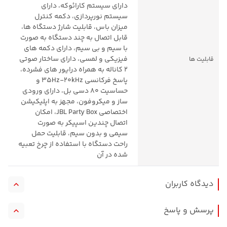
دارای سیستم کارائوکه، دارای
سیستم نورپردازی، دکمه کنترل
میزان باس، قابلیت شارژ دستگاه ها،
قابل اتصال به چند دستگاه به صورت
با سیم و بی سیم، دارای دکمه های
فیزیکی و لمسی، دارای ساختار صوتی
قابلیت ها
2 کاناله به همراه درایور های فشرده،
پاسخ فرکانسی 35Hz-20kHz و
حساسیت 80 دسی بل، دارای ورودی
ساز و میکروفون، مجهز به اپلیکیشن
اختصاصی JBL Party Box، امکان
اتصال چندین اسپیکر به صورت
سیمی و بدون سیم، قابلیت حمل
راحت دستگاه با استفاده از چرخ تعبیه
شده در آن
دیدگاه کاربران
اسپیکر بلوتوثی قابل حمل جی بی ال مدل PARTY BOX 710
امتیاز کاربران
پرسش و پاسخ
اسپیکر بلوتوثی قابل حمل جی بی ال مدل PARTY BOX 710
یوسف بنیانیان