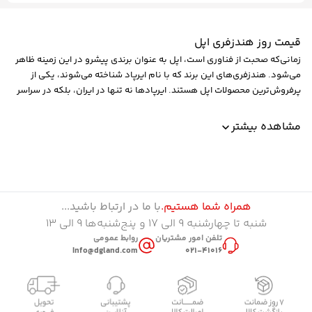
قیمت روز هندزفری اپل
زمانی‌که صحبت از فناوری‌ است، اپل به عنوان برندی پیشرو در این زمینه ظاهر
می‌شود. هندزفری‌های این برند که با نام ایرپاد شناخته می‌شوند، یکی از
پر‌فروش‌ترین محصولات اپل هستند. ایر‌پاد‌ها نه تنها در ایران، بلکه در سراسر
جهان به محبوبیت بالایی دست پیدا کرده‌اند. اما علت این محبوبیت چیست؟
در ادامه با ویژگی‌ها و مشخصات این گروه از محصولات بیشتر آشنا می‌شویم.
مشاهده بیشتر
تاریخچه هندزفری اپل
اولین سری از ایرپاد‌های اپل در جریان رویداد معرفی آیفون 7، در 7 سپتامبر
2016 معرفی شدند. جالب است بدانید که حذف جک 3.5 میلیمتری هدفون
سنتی از آیفون 7، ایده شکل گیری ایر‌پاد را ایجاد کرد. هدف اپل ارائه هندزفری
بود که بدون دردسر و از طریق بلوتوث، به طور خودکار به گوشی وصل شود.
همراه شما هستیم.
با ما در ارتباط باشید...
ایرپاد‌ها به دلیل طراحی منحصر‌به‌فردشان بسیار مورد توجه واقع شده‌اند؛
شنبه تا چهارشنبه ۹ الی ۱۷ و پنج‌شنبه‌ها ۹ الی ۱۳
علاوه بر ظاهر، ویژگی‌های کاربردی‌شان نیز در این محبوبیت نقش پررنگی
تلفن امور مشتریان
روابط عمومی
داشت.
Info@dgland.com
021-41016
از آن زمان تا‌کنون، اپل ایرپاد‌های خود را گسترش داد و سری‌های جدیدتری را
به بازار عرضه کرد و در هر سری، شاهد قابلیت‌ها و ویژگی‌های حرفه‌ای‌تری
هستیم. حال بهتر است نگاهی جزئی‌تر به ویژگی‌‌های ایرپاد‌های اپل بیندازیم.
ویژگی‌های ایرپاد‌ اپل