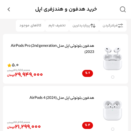
خرید هدفون و هندزفری اپل
فیلتر‌کردن
پربازدیدترین
تخفیف تایم
کالاهای موجود
هدفون بلوتوثی اپل مدل AirPods Pro (2nd generation
2023)
5.0
31,999,000
تومان
29,949,000
%
6
تومان
هدفون بلوتوثی اپل مدل (2024) AirPods 4
22,299,000
تومان
21,299,000
%
4
تومان