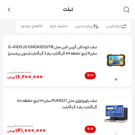
تبلت
فیلتر‌کردن
پربازدیدترین
تخفیف تایم
کالاهای موجود
تبلت کودکان گرین لاین مدل G-KIDS 20 GNGKID20TB
سایز 8 اینچ حافظه 64 گیگابایت رم 2 گیگابایت(بدون ریجستر)
18,000,000
تومان
16,200,000
%
10
تومان
تبلت پاورولوژی مدل PUHD27 سایز ۲۷ اینچ حافظه ۱۲۸
گیگابایت رم ۸ گیگابایت
160,000,000
تومان
141,000,000
%
12
تومان