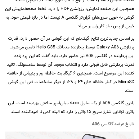
صفحه نمایش Galaxy A06 از نوع IPS و دارای ابعاد ۶٫۷ اینچی است.
همچنین این صفحه نمایش، رزولشن +HD را دارد. قطعا صفحه‌نمایبش این
گوشی به خوبی سری‌های گران‌تر گلکسی A نیست اما در بازه قیمتی خود، به
خوبی از پس نیاز کاربران بر می‌آِد.
بر اساس جدیدترین نتایج گیک‌بنچ که این گوشی در آن حضور دارد، قدرت
پردازشی Galaxy A06 توسط پردازنده مدیاتک Heilo G85 تامین می‌شود.
این پردازنده در گلکسی A05 نیز حضور دارد. باید گفت که این پردازنده
قدرت پردازشی قابل قبولی دارد و انتخاب مججد آن توسط سامسونگ، تائید
کننده این موضوع است. همچنین ۶ گیگابایت حافظه رم و پتیبانی از حافظه
MicroSD در کنار حافظه های ۶۴ و ۱۲۸ از دیگر مشخصات فنی این گوشی
است.
باتری گلکسی A06 از یک سلول ۵۰۰۰ میلی‌آمپر ساعتی بهره‌مند است. این
باتری توانایی شارژ سریع ۱۵ واتی را دارد که البته کمی نا امیدکننده است.
تاریخ عرضه گلکسی A06