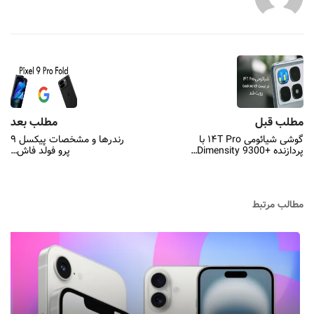
مطلب قبل
مطلب بعد
گوشی شیائومی ۱۴T Pro با
رندرها و مشخصات پیکسل ۹
پردازنده +Dimensity 9300…
پرو فولد فاش…
مطالب مرتبط