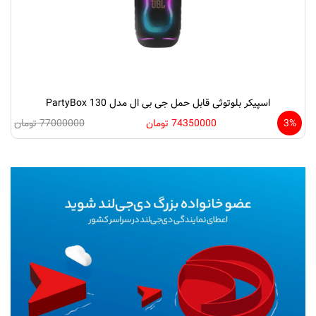
اسپیکر بلوتوثی قابل حمل جی بی ال مدل PartyBox 130
3%
74350000 تومان
77000000 تومان