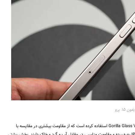
 ۱۵ پرو
سامسونگ برای محافظت از بدنه تیتانیومی گلکسی S24 پلاس از Gorilla Glass Victus 2 استفاده کرده است که از مقاومت بیشتری در مقایسه با
Ceramic Shield glass در آیفون ۱۵ پرو دارد. هر دو گوشی از گواهی IP68 بهره برده و مقاومت مناسبی در مقابل آب و گرد و خاک دارند. بخش پشتی