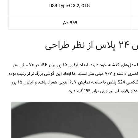
USB Type-C 3.2, OTG
۹۹۹ دلار
هر دو گوشی رویکرد مشابهی در طراحی در پیش گرفته و شباهت زیادی با مدل‌های گذشته خود دارند. ابعاد آیفون ۱۵ پرو برابر ۱۴۶ در ۷۰ میلی متر
بوده و ضخامت آن نیز ۸٫۳ میلی متر است. گلکسی S24 پلاس ضخامت کمتری داشته و ۷٫۷ میلی متر است. اما ابعاد این گوشی بزرگ‌تر از رقیب بوده
و برابر ۱۵۸ در ۷۵٫۹ میلی متر است. همین موضوع باعث شده تا گوشی گلکسی S24 پلاس با صفحه نمایش ۶٫۷ اینچی همراه باشد و آیفون ۱۵ پرو