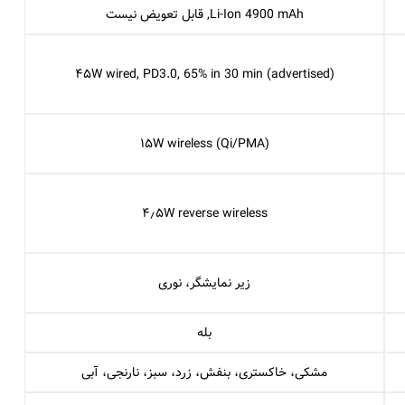
Li-Ion 4900 mAh, قابل تعویض نیست
۴۵W wired, PD3.0, 65% in 30 min (advertised)
۱۵W wireless (Qi/PMA)
۴٫۵W reverse wireless
زیر نمایشگر، نوری
بله
مشکی، خاکستری، بنفش، زرد، سبز، نارنجی، آبی