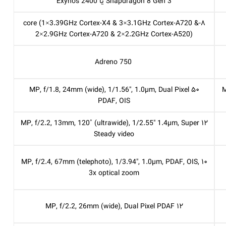
Snapdragon 8 Gen 3 یا Exynos 2400
۸-core (1×3.39GHz Cortex-X4 & 3×3.1GHz Cortex-A720 &
2×2.9GHz Cortex-A720 & 2×2.2GHz Cortex-A520)
Adreno 750
۵۰ MP, f/1.8, 24mm (wide), 1/1.56″, 1.0µm, Dual Pixel
۴
PDAF, OIS
۱۲ MP, f/2.2, 13mm, 120˚ (ultrawide), 1/2.55″ 1.4µm, Super
Steady video
۱۰ MP, f/2.4, 67mm (telephoto), 1/3.94″, 1.0µm, PDAF, OIS,
3x optical zoom
۱۲ MP, f/2.2, 26mm (wide), Dual Pixel PDAF