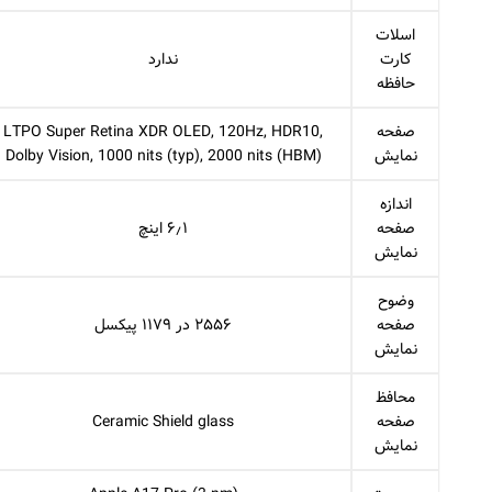
اسلات
کارت
ندارد
حافظه
صفحه
LTPO Super Retina XDR OLED, 120Hz, HDR10,
نمایش
Dolby Vision, 1000 nits (typ), 2000 nits (HBM)
اندازه
صفحه
۶٫۱ اینچ
نمایش
وضوح
صفحه
۲۵۵۶ در ۱۱۷۹ پیکسل
نمایش
محافظ
صفحه
Ceramic Shield glass
نمایش