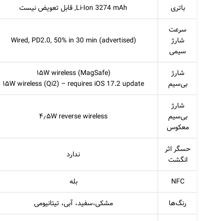
باتری
Li-Ion 3274 mAh, قابل تعویض نیست
سرعت
شارژ
Wired, PD2.0, 50% in 30 min (advertised)
سیمی
شارژ
۱۵W wireless (MagSafe)
بی‌سیم
۱۵W wireless (Qi2) – requires iOS 17.2 update
شارژ
بی‌سیم
۴٫۵W reverse wireless
معکوس
حسگر اثر
ندارد
انگشت
NFC
بله
رنگ‌ها
مشکی،سفید، آبی، تیتانیومی