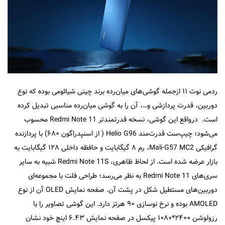
ردمی نوت ۱۱ از‌جمله گوشی‌های میان‌رده برند چینی شیائومی بوده که نوع
دوربین، قدرت پردازشی و…، آن را به گوشی میان‌رده مناسبی تبدیل کرده
است. در‌واقع این گوشی، نسخه قدرتمند‌تر Redmi Note 11 محسوب
می‌شود؛ چیپ‌ست قدرت‌مند Helio G96 ( از اسنپدراگون ۶۸۰) با پردازنده
گرافیکی Mali-G57 MC2، رم ۸ گیگابایت و حافظه داخلی ۱۲۸ گیگابایت به
بازار عرضه شده است. از لحاظ ظاهری، Redmi Note 11S شبیه به سایر
سری‌های Redmi Note 11 به نظر می‌رسد؛ طراحی فلت با مجموعه‌ای
دوربین‌های مستطیل شکل در پشت آن. صفحه نمایش OLED آن از نوع
AMOLED بوده و نرخ نو‌سازی ۹۰ هرتز دارد. این گوشی تصاویر را با
رزولوشن ۲۴۰۰*۱۰۸۰ پیکسل در صفحه نمایش ۶.۴۳ اینچ خود نشان