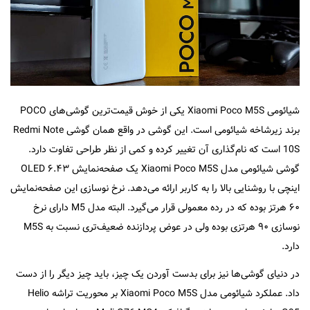
شیائومی Xiaomi Poco M5S یکی از خوش قیمت‌ترین گوشی‌های POCO
برند زیرشاخه شیائومی است. این گوشی در واقع همان گوشی Redmi Note
10S است که نام‌گذاری آن تغییر کرده و کمی از نظر طراحی تفاوت دارد.
گوشی شیائومی مدل Xiaomi Poco M5S یک صفحه‌نمایش OLED ۶.۴۳
اینچی با روشنایی بالا را به کاربر ارائه می‌دهد. نرخ نوسازی این صفحه‌نمایش
۶۰ هرتز بوده که در رده معمولی قرار می‌گیرد. البته مدل M5 دارای نرخ
نوسازی ۹۰ هرتزی بوده ولی در عوض پردازنده ضعیف‌تری نسبت به M5S
دارد.
در دنیای گوشی‌ها نیز برای بدست آوردن یک چیز، باید چیز دیگر را از دست
داد. عملکرد شیائومی مدل Xiaomi Poco M5S بر محوریت تراشه Helio