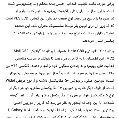
برخی موارد، مانند قابلیت ضدآب، جنس بدنه محکم و … چشم‌پوشی شده
است. با این حال با میان‌رده‌ای با‌کیفیت روبه‌رو هستیم که بسیاری از
نیاز‌های ما را پاسخ می‌دهد. نوع صفحه نمایش این گوشی PLS LCD است
که فناوری آن برای اولین بار توسط سامسونگ معرفی شد. این صفحه
نمایش دارای ابعاد ۶٫۶ اینچ بوده و تصاویر را با رزولوشن ۱۰۸۰×۲۴۰۸
پیکسل نشان می‌دهد.
پردازنده ۱۲ نانومتری Helio G80 همراه با پردازنده گرافیکی Mali-G52
MC2، این اطمینان را به کاربران می‌دهند تا بتوانند با سرعت مناسبی
فعالیت‌های روزمره و نه چندان سنگین خود را انجام دهند. گلکسی A14 نیز
مانند سایر مدل‌های سری A سامسونگ، از دوربین‌های معمولی برخوردار
است؛ دوربین اصلی، رزولوشن ۵۰ مگا‌پیکسل داشته و از نوع عریض (Wide)
است. از طرف دیگر علاوه بر دوربین ۱۳ مگاپیکسلی سلفی، دو لنز دیگر از
نوع ۵ مگا‌پیکسل فوق عریض و ۲ مگا‌پیکسل ماکرو برای آن در نظر گرفته
شده‌اند. با این اوصاف اینطور به نظر می‌رسد که کاربر از دوربین اصلی،
بیشترین استفاده را خواهد کرد. از لحاظ ظرفیت و حافظه، Galaxy A14 با
حافظه‌های داخلی ۶۴ گیگابایت، ۱۲۸ گیگابایت و ۲۵۶ گیگابایت در دسترس