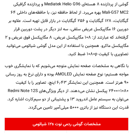
گوشی از پردازنده ۸ هسته‌ای Mediatek Helio G96 و پردازنده گرافیکی
Mali-G57 MC2 بهره می‌برد. از لحاظ حافظه نیز، با حافظه‌های داخلی ۶۴
گیگابایت، ۱۲۸ گیگابایت و ۲۵۶ گیگابایت در بازار قابل تهیه است. علاوه بر
دوربین ۱۶ مگا‌پیکسل عریض سلفی، سه لنز دیگر در پشت دوربین قرار
گرفته‌اند که عبارتند از: ۱۰۸ مگاپیکسل عریض، ۸ مگا‌پیکسل فوق عریض و ۲
مگاپیکسل ماکرو. همچنین با استفاده از این مدل گوشی شیائومی می‌توانید
تصاویری با کیفیت ۱۰۸۰p ضبط کنید.
با نگاهی به مشخصات صفحه نمایش متوجه می‌شویم که با نمایشگری خوب
مواجه هستیم؛ نوع صفحه نمایش AMOLED بوده و دارای نرخ به روز رسانی
۹۰ هرتز است. همچنین این نمایشگر ۶٫۴۳ اینچ، تصاویر را با کیفیت
۱۰۸۰×۲۴۰۰ پیکسل نشان می‌دهند. از دیگر ویژگی‌های Redmi Note 12S
می‌توان به سیستم عامل اندروید ۱۳ و پشتیبانی از دو سیم‌کارت اشاره کرد.
قدرت این دستگاه نیز از باتری ۵۰۰۰ میلی‌آمپر تامین می‌گردد.
مشخصات گوشی ردمی نوت ۱۲s شیائومی