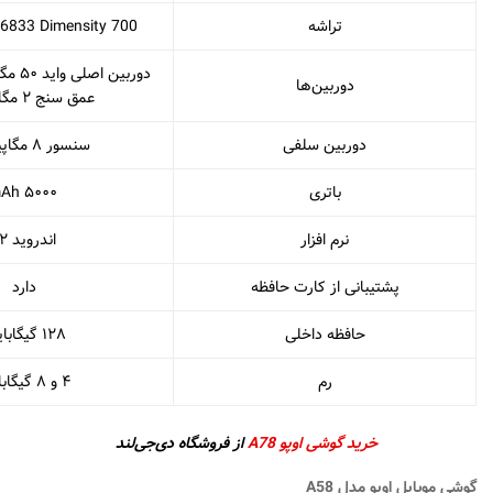
تراشه
6833 Dimensity 700
دوربین
دوربین‌ها
عمق سنج ۲ مگاپیکسل
دوربین سلفی
سنسور ۸ مگاپیکسلی
باتری
۵۰۰۰ mAh
نرم افزار
اندروید ۱۲
پشتیبانی از کارت حافظه
دارد
حافظه داخلی
۱۲۸ گیگابایت
رم
۴ و ۸ گیگابایت
خرید گوشی اوپو A78
از فروشگاه دی‌جی‌لند
گوشی موبایل اوپو مدل A58