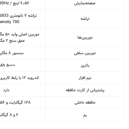
صفحه‌نمایش
۶٫۵۶ اینچ / IPS LCD 90Hz
تراشه ۷ ن
تراشه
ensity 700
دوربین
دوربین‌ها
عمق سنج ۲ مگاپیکسل
دوربین سلفی
سنسور ۸ مگاپیکسلی
باتری
۵۰۰۰ mAh
نرم افزار
اندروید ۱۲ با رابط کاربری ColorOS 12.1
پشتیبانی از کارت حافظه
دارد
حافظه داخلی
۱۲۸ گیگابایت و ۲۵۶ گیگابایت
رم
۶ و ۸ گیگابایت