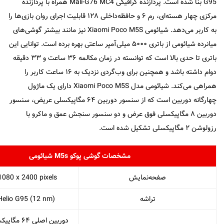
G95 بنا شده است. پردازنده گرافیکی Mali-G76 MC4 همراه با پردازنده
مرکزی چهار هسته‌ای، رم ۶ و حافظه‌داخلی ۱۲۸ قابلیت اجرای روان بازی‌ها را
به کاربر می‌دهد. شیائومی Xiaomi Poco M5S نیز مانند بیشتر گوشی‌های
میانرده شیائومی از باتری ۵۰۰۰ میلی‌آمپر ساعتی بهره برده است. توانایی این
باتری تا حدی بالا است که توانسته در زمان مکالمه ۳۶ ساعت و ۳۳ دقیقه
دوام داشته باشد و همچنین برای وب‌گردی نزدیک به ۱۶ ساعت کاربر را
همراهی می‌کند. شیائومی مدل Xiaomi Poco M5S دارای یک ماژول
چهارگانه دوربین است که از سنسور دوربین ۶۴ مگاپیکسلی عریض، سنسور
دوربین ۸ مگاپیکسلی فوق عرض و دو سنسور سنجش عمق و ماکرو با
رزولوشن ۲ مگاپیکسلی تشکیل شده است.
مشخصات گوشی پوکو M5s شیائومی
صفحه‌نمایش
080 x 2400 pixels
تراشه
Helio G95 (12 nm)
دوربین اصلی 