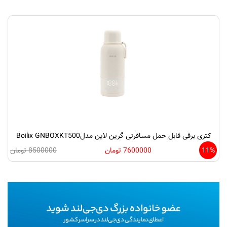
کتری برقی قابل حمل مسافرتی گرین لاین مدلBoilix GNBOXKT500
11%
7600000 تومان
8500000 تومان