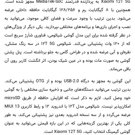
Xiaomi 12T 5G به پردازنده قدرتمند MediaTek-SoC مجهز شده است.
همچنین با ۸ گیگابایت رم و ۱۲۸/۲۵۶ گیگابایت حافظه داخلی عرضه
می‌شود. بدین ترتیب با وجود سرعت و فضای کافی موجود، می‌توانید به
نصب و اجرای بازی‌ها و برنامه‌های مختلفی بپردازید. یکی دیگر از ویژگی‌های
در نظر گرفته شده برای این مدل گوشی شیائومی، فناوری شاٰرژ سریع است
که از ۱۲۰ وات پشتیبانی می‌کند. شیائومی ۱۲T 5G در سه رنگ مشکی،
نقره‌ای و آبی عرضه شده و در طراحی گامی به جلو برداشته است. پنل پشتی
گوشی به صورت مات بوده و در عین شیک بودن، اثر انگشت کاربر روی آن
باقی می‌ماند.
این گوشی به مجهز به درگاه USB-2.0 بوده و از OTG پشتیبانی می‌کند.
بدین ترتیب می‌توانید دستگاه‌های جانبی و ذخیره سازی مختلفی را به گوشی
خود وصل کنید. لازم به ذکر است که افزایش حافظه از طریق microSD
امکان‌پذیر نیست. شیائومی مدل ۱۲T با اندروید ۱۲ و رابط کاربری MIUI 13
عرضه می‌گردد و از سه نسخه اندروید بعدی نیز پشتیبانی می‌کند. به طور
کلی یکی از بهترین گزینه‌هایی که در این بازه قیمتی می‌توانید به عنوان
گوشی گیمینگ انتخاب کنید، Xiaomi 12T 5G است.