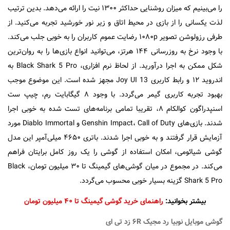
را می‌بینیم که میزان روشنایی حداکثر ۱۳۰۰ نیت را ارائه می‌دهد. بدین ترتیب
لذت یکسانی را از بازی در محیط اتاق و زیر نور خورشید تجربه می‌کنید. از
طرفی رزولوشن تصویر ۱۰۸۰p رضایت عموم کاربران را به خوبی جلب می‌کند.
با وجود نرخ به روز‌رسانی ۱۴۴ هرتز، می‌توانید انواع بازی‌ها را به روان‌ترین
شکل ممکن به اجرا درآورید. از لحاظ نرم افزاری، Black Shark 5 Pro به
اندروید ۱۲ و رابط کاربری Joy UI 13 مجهز شده است. این موضوع موجب
بهبود تجربه کاربری گیمر می‌گردد. با وجود ۸ گیگابایت رم، چیپ ست
اسنپدراگون کوالکام ۸، تقریبا تمامی برنامه‌های تست شده به خوبی اجرا
شدند. بازی‌های Genshin Impact، Call of Duty و Diablo Immortal مورد
آزمایش قرار گرفتند و به خوبی اجرا شدند. باتری ۴۶۵۰ میلی‌آمپر این مدل
گوشی شیائومی، امکان استفاده از گوشی را یک روز کامل برایتان فراهم
می‌کند. در مجموع در میان گوشی‌های گیمینگ تا ۳۰ میلیون تومان، Black
Shark 5 Pro گزینه بسیار خوبی محسوب می‌گردد.
بیشتر بخوانید:
راهنمای خرید گوشی گیمینگ تا ۴۰ میلیون تومان
گوشی موبایل نوبیا رد مجیک ۶R زد تی ای