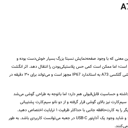
 و تنها ۷.۶ میلی‌متر قطر دارد؛ به این معنی که با وجود صفحه‌نمایش نسبتا بزرگ بسیار خوش‌دست بوده و
ار است؛ اما ممکن است کمی حس پلاستیکی‌بودن را انتقال دهد. اثر انگشت
روی بدنه پشتی گوشی نمی‌ماند؛ اما برآمدگی دوربین قابل توجه است. گوشی گلکسی A73 به استاندارد IP67 مجهز است و می‌تواند برای ۳۰ دقیقه در
شته و حساسیت قابل‌قبولی هم دارد؛ اما با‌توجه به طراحی گوشی می‌شد
م‌کارت نیز بالای گوشی قرار گرفته و از دو نانو سیم‌کارت پشتیبانی
می‌کند. البته شما می‌توانید تنها از یک سیم‌کارت استفاده‌کرده و اسلات دیگر را به کارت‌حافظه جانبی با حداکثر ظرفیت ۱ ترابایت اختصاص دهید.
باتوجه ضخامت این دستگاه، حذف جک ۳.۵ میلی‌متری پیش‌بینی می‌شد؛ و شاید وجود یک آداپتور USB-C در جعبه می‌توانست کاربردی باشد. به طور
ی‌کنند.