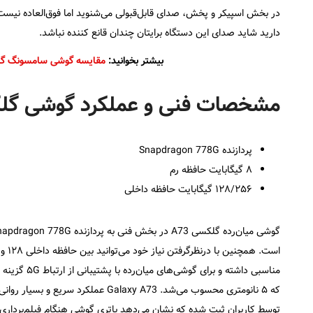
در بخش اسپیکر و پخش، صدای قابل‌قبولی می‌شنوید اما فوق‌العاده نیست
دارید شاید صدای این دستگاه برایتان چندان قانع کننده نباشد.
بیشتر بخوانید:
مقایسه گوشی سامسونگ گلکسی A73 با گلکسی A53: مقا
مشخصات فنی و عملکرد گوشی گلکسی
پردازنده Snapdragon 778G
۸ گیگابایت حافظه رم
۱۲۸/۲۵۶ گیگابایت حافظه داخلی
که ۵ نانومتری محسوب می‌شد. alaxy A73