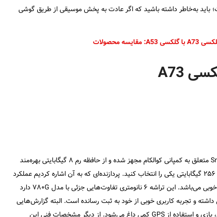
؛ باید به‌خاطر داشته باشید که اگر عادت به پخش موسیقی از طریق گوشی
یسه محصولات
 A73
گوشی میان‌رده گلکسی A73 در بخش فنی به پردازنده Snapdragon 778G متعلق به کمپانی کوالکام مجهز شده و از حافظه رم ۸ گیگابایتی بهره‌مند
است. همچنین با در‌نظرگرفتن نیاز خود می‌توانید بین حافظه داخلی ۱۲۸ و ۲۵۶ گیگابایتی یکی را انتخاب کنید. پردازنده‌ای که به آن اشاره کردیم عملکرد
مناسبی داشته و برای گوشی‌های میان‌رده‌ با پشتیبانی از ارتباط ۵G گزینه خوبی می‌باشد. این تراشه ۶ نانومتری تفاوت‌هایی جزئی با مدل ۷۸۰G دارد
G عملکرد سریع و بسیار روانی داشته و تجربه کاربری خوبی از خود به ثبت رسانده است. البته گزارش‌هایی
توسط کاربران ثبت شده که نشان می‌دهد باتری گوشی هنگام فیلم‌برداری، بازی و استفاده از GPS کمی داغ می‌شود. از دیگر مشخصات فنی این