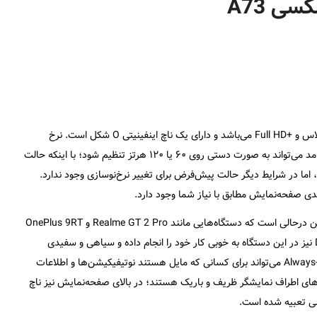
ی A73
گوشی گلکسی A73 مجهز به یک صفحه نمایش ۶٫۷ اینچی سوپر امولد پلاس و +Full HD می‌باشد و دارای یک ناچ اینفینیتی O شکل است. نرخ
نوسازی این دستگاه که خود سامسونگ آن را Motion smoothness می‌نامد می‌تواند به صورت دستی روی ۶۰ یا ۱۲۰ هرتز تنظیم شود؛ با اینکه حالت
، اما در شرایط دیگر حالت پیش‌فرض برای تغییر نرخ‌نوسازی وجود ندارد.
دی صفحه‌نمایش مطابق با نیاز شما وجود دارد.
پوشش ۵ Corning Gorilla Glass از صفحه‌نمایش محافظت می‌کند؛ و این درحالی است که دستگاه‌هایی مانند Realme GT 2 Pro و OnePlus 9RT
نسخه جدیدتر این پوشش محافظتی را ارائه می‌دهند. قابلیت Dark Mode نیز در این دستگاه به خوبی کار خود را انجام داده و سیاهی و سفیدی
مناسبی را نمایش می‌دهد. قابلیت نمایشگر همیشه‌روشن یا Always-on display می‌تواند برای کسانی که مایل هستند نوتیفیکیشن‌ها و اطلاعات
های اطراف نمایشگر ظریف و باریک هستند؛ در بالای صفحه‌نمایش نیز ناچ