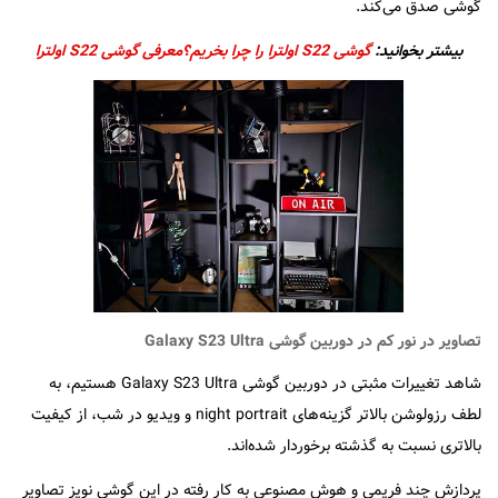
گوشی صدق می‌کند.
بیشتر بخوانید:
گوشی S22 اولترا را چرا بخریم؟معرفی گوشی S22 اولترا
تصاویر در نور کم در دوربین گوشی Galaxy S23 Ultra
شاهد تغییرات مثبتی در دوربین گوشی Galaxy S23 Ultra هستیم، به
لطف رزولوشن بالاتر گزینه‌های night portrait و ویدیو در شب، از کیفیت
بالاتری نسبت به گذشته برخوردار شده‌اند.
پردازش چند فریمی و هوش مصنوعی به کار رفته در این گوشی نویز تصاویر