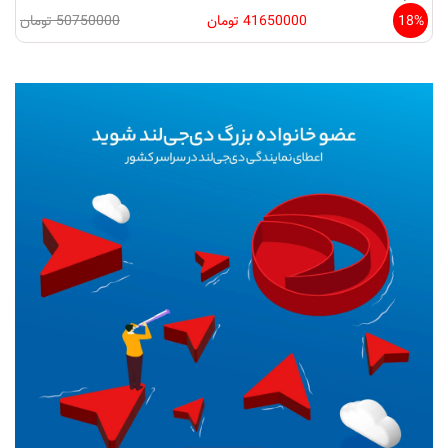
18%
41650000 تومان
50750000 تومان