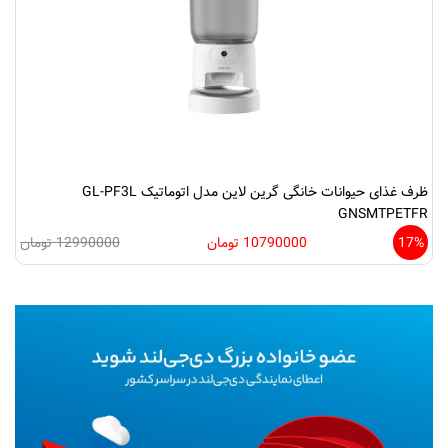
ظرف غذای حیوانات خانگی گرین لاین مدل اتوماتیک GL-PF3L
GNSMTPETFR
17%
10790000 تومان
12990000 تومان